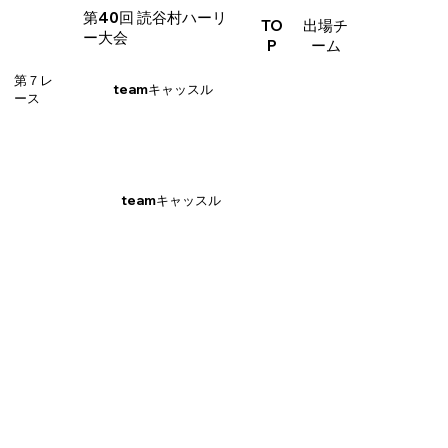
​第40回 読谷村ハーリ
TO
出場チ
ー大会
P
ーム
第７レ
teamキャッスル
ース
teamキャッスル