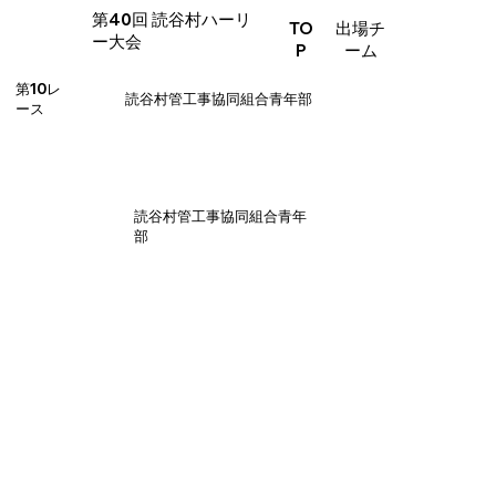
​第40回 読谷村ハーリ
TO
出場チ
ー大会
P
ーム
第10レ
読谷村管工事協同組合青年部
ース
読谷村管工事協同組合青年
部